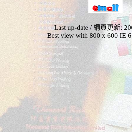
Last up-date / 綱頁更新
: 2
Best view with 800 x 600 IE 6