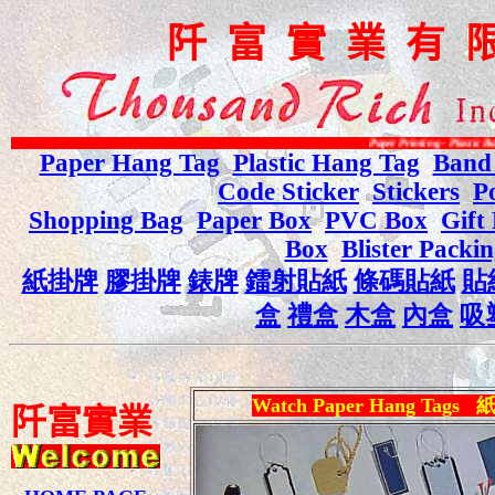
阡
富
實
業
有
Paper Printing - Plastic Bag Printing - Vari
Paper Hang Tag
Plastic Hang Tag
Band
Code Sticker
Stickers
P
Shopping Bag
Paper Box
PVC Box
Gift
Box
Blister Packi
紙掛牌
膠掛牌
錶牌
鐳射貼紙
條碼貼紙
貼
盒
禮盒
木盒
內盒
吸
Watch Paper Hang Tags
阡
富
實
業