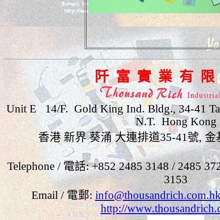
阡 富 實 業 有 限
Unit E 14/F. Gold King Ind. Bldg., 34-41 Ta
N.T. Hong Kong
香港 新界 葵涌 大連排道
35-41
號
,
金
Telephone /
電話
: +852 2485 3148
/ 2485 3
3153
Email / 電郵
:
info@thousandrich.com.h
http://www.thousandrich