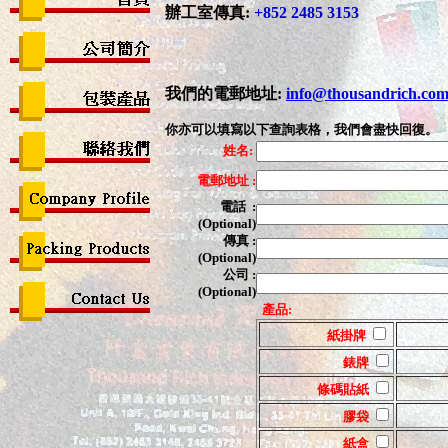
辦工室傳真
:
+852 2485 3153
我們的電郵地址
:
info@thousandrich.c
你亦可以填寫以下查詢表格，我們會盡快回復。
姓名:
電郵地址
:
電話
:
(Optional)
傳真
:
(Optional)
公司
:
(Optional)
產品
:
紙掛牌
錶牌
條碼貼紙
膠袋
紙盒