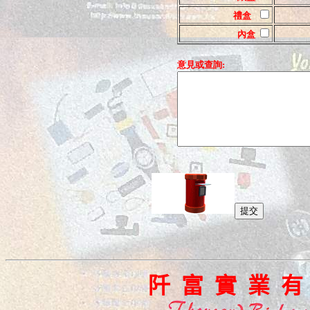
禮盒
內盒
意見或查詢
:
阡 富 實 業 有