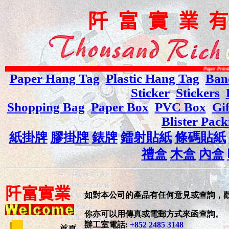
阡
富
實
業
Paper Printing - Plastic Bag 
Paper Hang Tag
Plastic Hang Tag
Ban
Sticker
Stickers
Shopping Bag
Paper Box
PVC Box
Gi
Blister Pack
紙掛牌
膠掛牌
錶牌
鐳射貼紙
條碼貼紙
禮盒
木盒
內盒
阡
富
實
業
如對本公司的產品有任何意見或查詢，
你亦可以用傳真或電郵方式來函查詢。
辦工室電話
:
+852 2485 3148