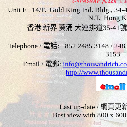
Unit E 14/F. Gold King Ind. Bldg., 34-4
N.T. Hong K
香港 新界 葵涌 大連排道
35-41
號
Telephone /
電話
: +852 2485 3148
/ 248
3153
Email / 電郵
:
info@thousandrich.c
http://www.thousand
Last up-date / 綱頁更
Best view with 800 x 600 